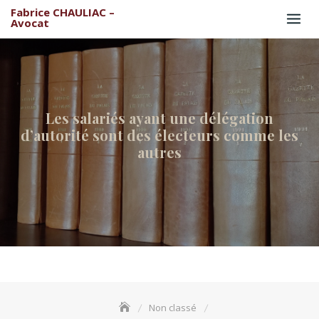
Skip
Fabrice CHAULIAC –
Avocat
to
content
Les salariés ayant une délégation
d’autorité sont des électeurs comme les
autres
Non classé