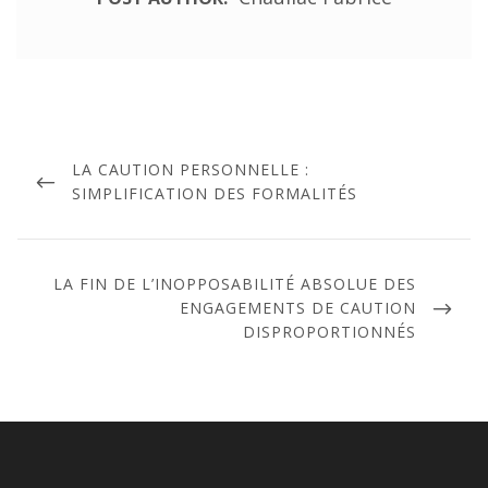
Navigation
de
PREVIOUS
LA CAUTION PERSONNELLE :
l’article
POST
SIMPLIFICATION DES FORMALITÉS
NEXT
LA FIN DE L’INOPPOSABILITÉ ABSOLUE DES
POST
ENGAGEMENTS DE CAUTION
DISPROPORTIONNÉS